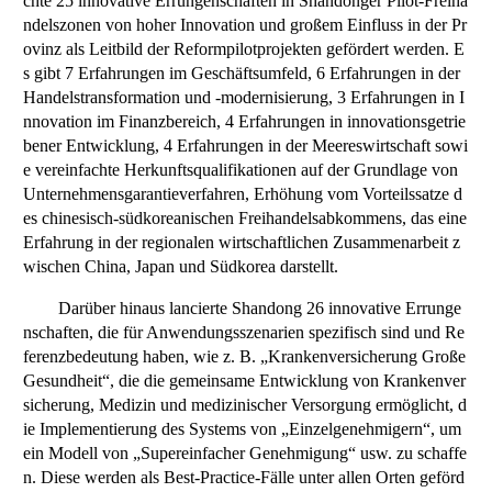
chte 25 innovative Errungenschaften in Shandonger Pilot-Freiha
ndelszonen von hoher Innovation und großem Einfluss in der Pr
ovinz als Leitbild der Reformpilotprojekten gefördert werden. E
s gibt 7 Erfahrungen im Geschäftsumfeld, 6 Erfahrungen in der
Handelstransformation und -modernisierung, 3 Erfahrungen in I
nnovation im Finanzbereich, 4 Erfahrungen in innovationsgetrie
bener Entwicklung, 4 Erfahrungen in der Meereswirtschaft sowi
e vereinfachte Herkunftsqualifikationen auf der Grundlage von
Unternehmensgarantieverfahren, Erhöhung vom Vorteilssatze d
es chinesisch-südkoreanischen Freihandelsabkommens, das eine
Erfahrung in der regionalen wirtschaftlichen Zusammenarbeit z
wischen China, Japan und Südkorea darstellt.
Darüber hinaus lancierte Shandong 26 innovative Errunge
nschaften, die für Anwendungsszenarien spezifisch sind und Re
ferenzbedeutung haben, wie z. B. „Krankenversicherung Große
Gesundheit“, die die gemeinsame Entwicklung von Krankenver
sicherung, Medizin und medizinischer Versorgung ermöglicht, d
ie Implementierung des Systems von „Einzelgenehmigern“, um
ein Modell von „Supereinfacher Genehmigung“ usw. zu schaffe
n. Diese werden als Best-Practice-Fälle unter allen Orten geförd