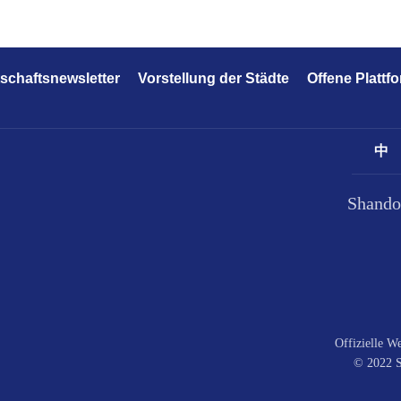
tschaftsnewsletter
Vorstellung der Städte
Offene Plattf
中
Shando
Offizielle W
© 2022 S