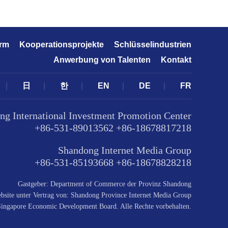
orm
Kooperationsprojekte
Schlüsselindustrien
Anwerbung von Talenten
Kontakt
|
日
|
한
|
EN
|
DE
|
FR
ng International Investment Promotion Center
+86-531-89013562 +86-18678817218
Shandong Internet Media Group
+86-531-85193668 +86-18678828218
Gastgeber: Department of Commerce der Provinz Shandong
ebsite unter Vertrag von: Shandong Province Internet Media Group
ingapore Economic Development Board. Alle Rechte vorbehalten.