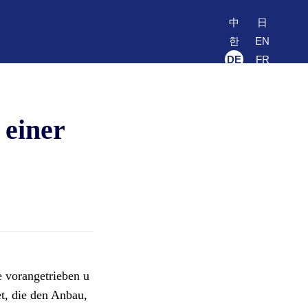
中
日
한
EN
DE
FR
 einer
 vorangetrieben u
et, die den Anbau,