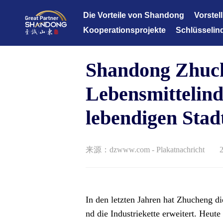
Die Vorteile von Shandong
Vorstel
Kooperationsprojekte
Schlüsselin
Datenbank für Kooperationsprojekte
Informations
Shandong Zhuch
Fortgeschrit
erneuerbare 
Lebensmittelind
Moderne Oz
lebendigen Stad
Gesundheitsp
Fortgeschrit
来源：dzwww.com - Plakatnachricht
2
Moderne effi
Kulturtouris
Moderne Fina
In den letzten Jahren hat Zhucheng 
nd die Industriekette erweitert. Heut
Moderne Leich