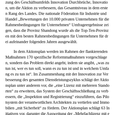
zung des Geschäftsumfelds Innovation Durchbrüche, Innovatio
n, um die Aktion zu verbessern, das Gesamtniveau in dem erste
n Rang des Landes. Die nationale Föderation für Industrie und
Handel „Bewertungen der 10.000 privaten Unternehmen für die
Rahmenbedingungen für Unternehmen“ Umfrageergebnisse zei
gen, dass die Provinz Shandong wurde als die Top-Ten-Provinz
en mit den besten Rahmenbedingungen für Unternehmen für dr
ei aufeinander folgenden Jahren ausgewählt.
In dem Aktionsplan werden im Rahmen der flankierenden
Maßnahmen 170 spezifische Reformmaßnahmen vorgeschlage
n, sondern das Problem direkt angeht, indem sie angibt, „was zu
tun ist, wer es tun soll, wann es zu tun ist und in welchem Umfa
ng es zu tun ist“. Im Zusammenhang mit der Innovation zur Ver
besserung des gesamten Dienstleistungszyklus schlägt der Aktio
nsplan unter anderem vor, die „eine Lizenz mit mehreren Stando
rten“ zu erweitern, das System der Geschäftsschließung zu verb
essern, die „Inspektion und Registrierung“ einzuführen, das Pilo
tsystem der verantwortlichen Architekten zu vertiefen und Immo
bilien „mit Sicherheit“ zu fördern. Der Aktionsplan schlägt 63 In
itiativen vor, darunter die Ausweitung der „Mehrfachlizenz mit e