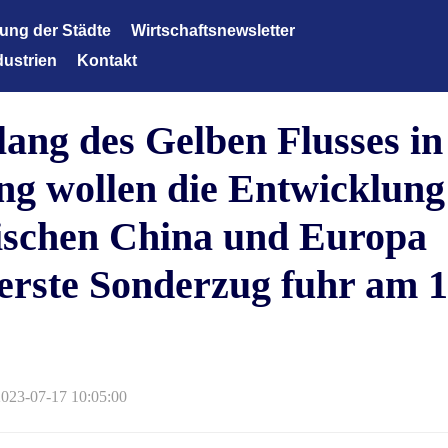
lung der Städte
Wirtschaftsnewsletter
dustrien
Kontakt
Wirtschaftsnewsletter
technologie der neuen Generation
lang des Gelben Flusses in
tene Ausrüstungen
Energien und neue Materialien
ng wollen die Entwicklung
eane
ischen China und Europa
flege und medizinische Versorgung
erste Sonderzug fuhr am 1
tene Chemieindustrie
ziente Landwirtschaft
musindustrie
nzdienstleistungen
2023-07-17 10:05:00
tindustrie Textilindustrie