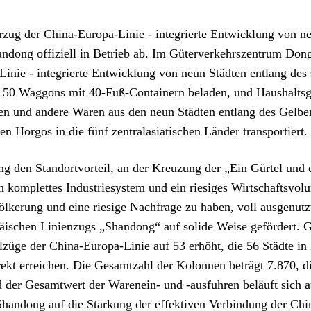
rzug der China-Europa-Linie - integrierte Entwicklung von n
ndong offiziell in Betrieb ab. Im Güterverkehrszentrum Dongj
Linie - integrierte Entwicklung von neun Städten entlang des
t 50 Waggons mit 40-Fuß-Containern beladen, und Haushaltsg
en und andere Waren aus den neun Städten entlang des Gelben
 Horgos in die fünf zentralasiatischen Länder transportiert.
ng den Standortvorteil, an der Kreuzung der „Ein Gürtel und e
n komplettes Industriesystem und ein riesiges Wirtschaftsvol
ölkerung und eine riesige Nachfrage zu haben, voll ausgenutz
äischen Linienzugs „Shandong“ auf solide Weise gefördert. G
züge der China-Europa-Linie auf 53 erhöht, die 56 Städte in
irekt erreichen. Die Gesamtzahl der Kolonnen beträgt 7.870, 
d der Gesamtwert der Warenein- und -ausfuhren beläuft sich a
 Shandong auf die Stärkung der effektiven Verbindung der Ch