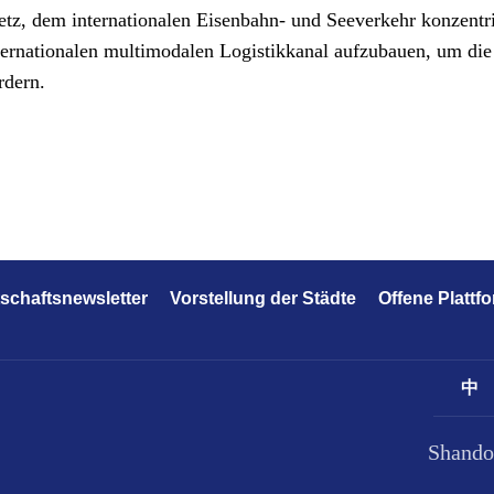
etz, dem internationalen Eisenbahn- und Seeverkehr konzentri
ernationalen multimodalen Logistikkanal aufzubauen, um di
rdern.
tschaftsnewsletter
Vorstellung der Städte
Offene Plattf
中
Shando