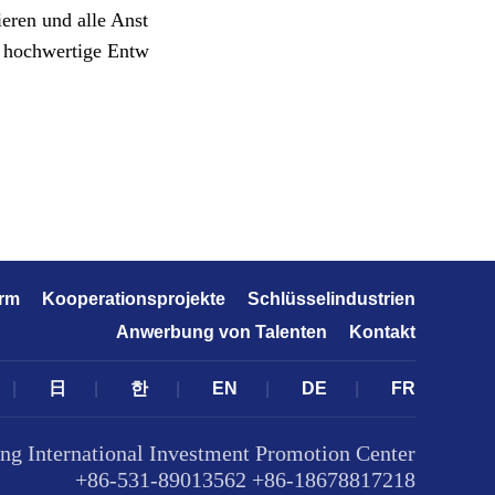
eren und alle Anst
e hochwertige Entw
orm
Kooperationsprojekte
Schlüsselindustrien
Anwerbung von Talenten
Kontakt
|
日
|
한
|
EN
|
DE
|
FR
ng International Investment Promotion Center
+86-531-89013562 +86-18678817218