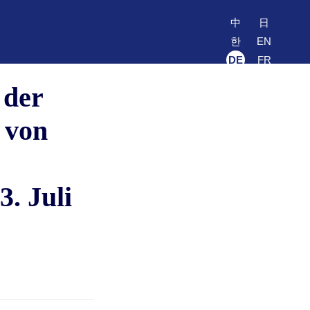
中
日
한
EN
DE
FR
 der
 von
3. Juli