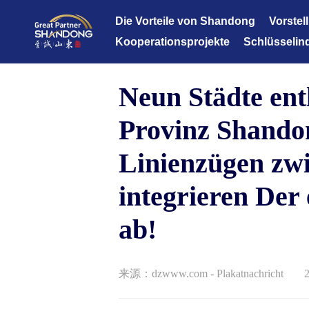
Die Vorteile von Shandong
Vorstel
Kooperationsprojekte
Schlüsselin
Datenbank für Kooperationsprojekte
Informations
Neun Städte ent
Fortgeschrit
erneuerbare 
Provinz Shando
Moderne Oz
Linienzügen zw
Gesundheitsp
integrieren Der 
Fortgeschrit
ab!
Moderne effi
Kulturtouris
来源：dzwww.com - Plakatnachricht
Moderne Fina
Moderne Leich