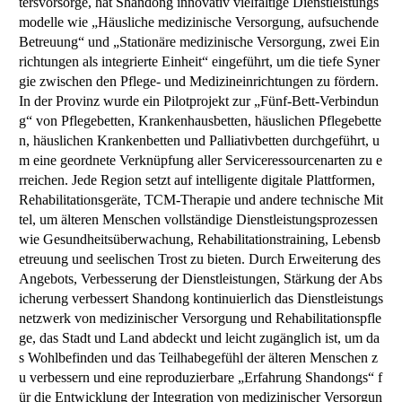
tersvorsorge, hat Shandong innovativ vielfältige Dienstleistungs
modelle wie „Häusliche medizinische Versorgung, aufsuchende
Betreuung“ und „Stationäre medizinische Versorgung, zwei Ein
richtungen als integrierte Einheit“ eingeführt, um die tiefe Syner
gie zwischen den Pflege- und Medizineinrichtungen zu fördern.
In der Provinz wurde ein Pilotprojekt zur „Fünf-Bett-Verbindun
g“ von Pflegebetten, Krankenhausbetten, häuslichen Pflegebette
n, häuslichen Krankenbetten und Palliativbetten durchgeführt, u
m eine geordnete Verknüpfung aller Serviceressourcenarten zu e
rreichen. Jede Region setzt auf intelligente digitale Plattformen,
Rehabilitationsgeräte, TCM-Therapie und andere technische Mit
tel, um älteren Menschen vollständige Dienstleistungsprozessen
wie Gesundheitsüberwachung, Rehabilitationstraining, Lebensb
etreuung und seelischen Trost zu bieten. Durch Erweiterung des
Angebots, Verbesserung der Dienstleistungen, Stärkung der Abs
icherung verbessert Shandong kontinuierlich das Dienstleistungs
netzwerk von medizinischer Versorgung und Rehabilitationspfle
ge, das Stadt und Land abdeckt und leicht zugänglich ist, um da
s Wohlbefinden und das Teilhabegefühl der älteren Menschen z
u verbessern und eine reproduzierbare „Erfahrung Shandongs“ f
ür die Entwicklung der Integration von medizinischer Versorgun