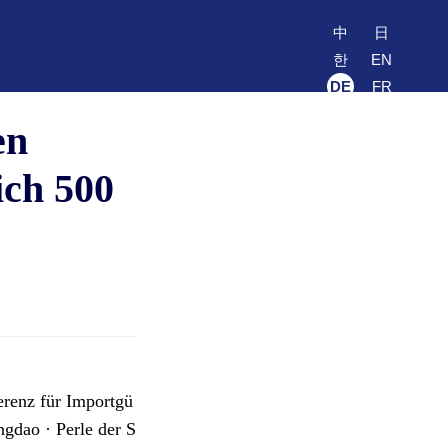
中
日
한
EN
DE
FR
en
ich 500
renz für Importgü
gdao · Perle der S