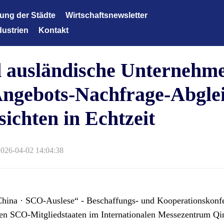
lung der Städte
Wirtschaftsnewsletter
dustrien
Kontakt
Wirtschaftsnewsletter
technologie der neuen Generation
d ausländische Unternehm
tene Ausrüstungen
Energien und neue Materialien
Angebots-Nachfrage-Abgle
eane
ichten in Echtzeit
flege und medizinische Versorgung
tene Chemieindustrie
2026-04-02 14:04:38
ziente Landwirtschaft
musindustrie
nzdienstleistungen
hina · SCO-Auslese“ - Beschaffungs- und Kooperationskonfe
en SCO-Mitgliedstaaten im Internationalen Messezentrum Qin
tindustrie Textilindustrie