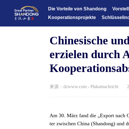
Die Vorteile von Shandong
Vorstel
Kooperationsprojekte
Schlüsselin
Datenbank für Kooperationsprojekte
Informations
Chinesische un
Fortgeschrit
erneuerbare 
erzielen durch 
Moderne Oz
Kooperationsabs
Gesundheitsp
Fortgeschrit
来源：dzwww.com - Plakatnachricht
Moderne effi
Kulturtouris
Moderne Fina
Am 30. März fand die „Export nach C
ter zwischen China (Shandong) und d
Moderne Leich