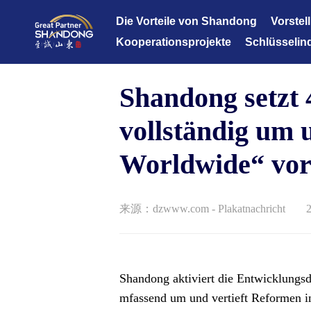
Die Vorteile von Shandong
Vorstel
Kooperationsprojekte
Schlüsselin
Datenbank für Kooperationsprojekte
Informations
Shandong setz
Fortgeschrit
erneuerbare 
vollständig um u
Moderne Oz
Worldwide“ vo
Gesundheitsp
Fortgeschrit
来源：dzwww.com - Plakatnachricht
Moderne effi
Kulturtouris
Moderne Fina
Shandong aktiviert die Entwicklung
mfassend um und vertieft Reformen 
Moderne Leich