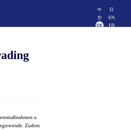
中
日
한
EN
DE
FR
rading
eformmaßnahmen u
nergiewende. Zudem