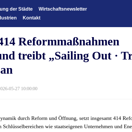
lung der Städte
Wirtschaftsnewsletter
dustrien
Kontakt
Wirtschaftsnewsletter
technologie der neuen Generation
t 414 Reformmaßnahmen
tene Ausrüstungen
Energien und neue Materialien
nd treibt „Sailing Out · T
eane
ran
flege und medizinische Versorgung
tene Chemieindustrie
2026-05-27 10:00:00
ziente Landwirtschaft
musindustrie
nzdienstleistungen
sdynamik durch Reform und Öffnung, setzt insgesamt 414 R
in Schlüsselbereichen wie staatseigenen Unternehmen und E
tindustrie Textilindustrie