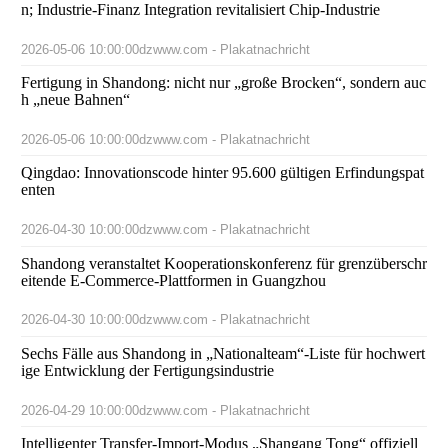
n; Industrie-Finanz Integration revitalisiert Chip-Industrie
2026-05-06 10:00:00
dzwww.com - Plakatnachricht
Fertigung in Shandong: nicht nur „große Brocken“, sondern auc
h „neue Bahnen“
2026-05-06 10:00:00
dzwww.com - Plakatnachricht
Qingdao: Innovationscode hinter 95.600 gültigen Erfindungspat
enten
2026-04-30 10:00:00
dzwww.com - Plakatnachricht
Shandong veranstaltet Kooperationskonferenz für grenzüberschr
eitende E-Commerce-Plattformen in Guangzhou
2026-04-30 10:00:00
dzwww.com - Plakatnachricht
Sechs Fälle aus Shandong in „Nationalteam“-Liste für hochwert
ige Entwicklung der Fertigungsindustrie
2026-04-29 10:00:00
dzwww.com - Plakatnachricht
Intelligenter Transfer-Import-Modus „Shangang Tong“ offiziell