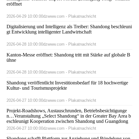
eröffnet
2026-04-29 10:00:00
dzwww.com - Plakatnachricht
Digitalisierung und Intelligenz als Treiber: Shandong beschleuni
gt Entwicklung intelligenter Landwirtschaft
2026-04-28 10:00:00
dzwww.com - Plakatnachricht
Kanton-Messe eröffnet: Shandong tritt mit Stärke auf globale B
ühne
2026-04-28 10:00:00
dzwww.com - Plakatnachricht
Shandong veröffentlicht Investitionsbedarf für 18 hochwertige
Kultur- und Tourismusprojekte
2026-04-27 10:00:00
dzwww.com - Plakatnachricht
Projekt-Roadshows, Austauschrunden, Betriebsbesichtigunge
n…Veranstaltung „Select Shandong“ in der Greater Bay Area b
eschleunigt Kooperation zwischen Shandong und Guangdong
2026-04-27 10:00:00
dzwww.com - Plakatnachricht
Shandong schafft Plattform zur Anziehung und Bündelung von