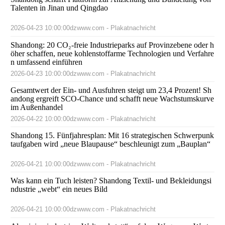
Talenten in Jinan und Qingdao
2026-04-23 10:00:00
dzwww.com - Plakatnachricht
Shandong: 20 CO₂-freie Industrieparks auf Provinzebene oder h
öher schaffen, neue kohlenstoffarme Technologien und Verfahre
n umfassend einführen
2026-04-23 10:00:00
dzwww.com - Plakatnachricht
Gesamtwert der Ein- und Ausfuhren steigt um 23,4 Prozent! Sh
andong ergreift SCO-Chance und schafft neue Wachstumskurve
im Außenhandel
2026-04-22 10:00:00
dzwww.com - Plakatnachricht
Shandong 15. Fünfjahresplan: Mit 16 strategischen Schwerpunk
taufgaben wird „neue Blaupause“ beschleunigt zum „Bauplan“
2026-04-21 10:00:00
dzwww.com - Plakatnachricht
Was kann ein Tuch leisten? Shandong Textil- und Bekleidungsi
ndustrie „webt“ ein neues Bild
2026-04-21 10:00:00
dzwww.com - Plakatnachricht