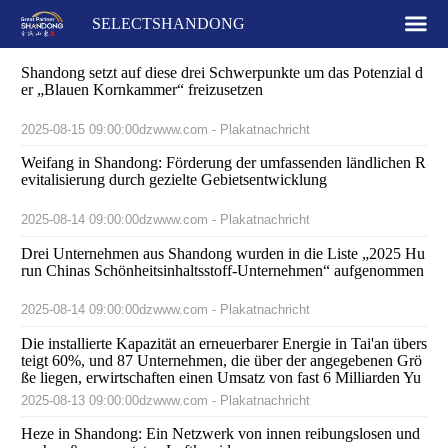
SELECTSHANDONG
Shandong setzt auf diese drei Schwerpunkte um das Potenzial d
er „Blauen Kornkammer“ freizusetzen
2025-08-15 09:00:00
dzwww.com - Plakatnachricht
Weifang in Shandong: Förderung der umfassenden ländlichen R
evitalisierung durch gezielte Gebietsentwicklung
2025-08-14 09:00:00
dzwww.com - Plakatnachricht
Drei Unternehmen aus Shandong wurden in die Liste „2025 Hu
run Chinas Schönheitsinhaltsstoff-Unternehmen“ aufgenommen
2025-08-14 09:00:00
dzwww.com - Plakatnachricht
Die installierte Kapazität an erneuerbarer Energie in Tai'an übers
teigt 60%, und 87 Unternehmen, die über der angegebenen Grö
ße liegen, erwirtschaften einen Umsatz von fast 6 Milliarden Yu
an
2025-08-13 09:00:00
dzwww.com - Plakatnachricht
Heze in Shandong: Ein Netzwerk von innen reibungslosen und