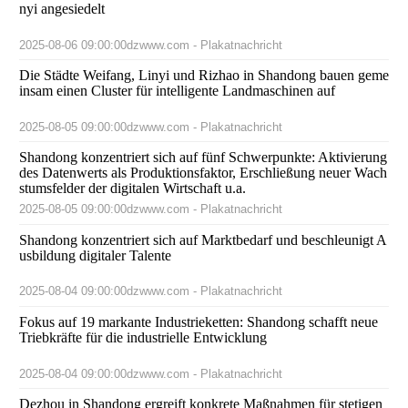
nyi angesiedelt
2025-08-06 09:00:00
dzwww.com - Plakatnachricht
Die Städte Weifang, Linyi und Rizhao in Shandong bauen geme
insam einen Cluster für intelligente Landmaschinen auf
2025-08-05 09:00:00
dzwww.com - Plakatnachricht
Shandong konzentriert sich auf fünf Schwerpunkte: Aktivierung
des Datenwerts als Produktionsfaktor, Erschließung neuer Wach
stumsfelder der digitalen Wirtschaft u.a.
2025-08-05 09:00:00
dzwww.com - Plakatnachricht
Shandong konzentriert sich auf Marktbedarf und beschleunigt A
usbildung digitaler Talente
2025-08-04 09:00:00
dzwww.com - Plakatnachricht
Fokus auf 19 markante Industrieketten: Shandong schafft neue
Triebkräfte für die industrielle Entwicklung
2025-08-04 09:00:00
dzwww.com - Plakatnachricht
Dezhou in Shandong ergreift konkrete Maßnahmen für stetigen