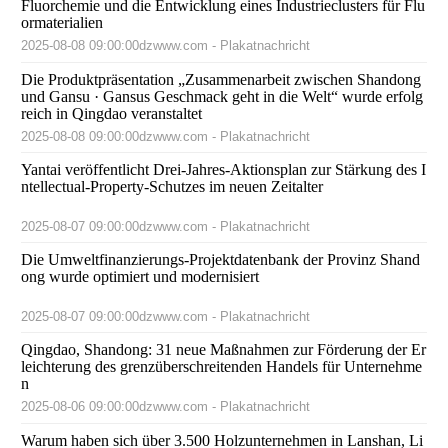
Fluorchemie und die Entwicklung eines Industrieclusters für Flu
ormaterialien
2025-08-08 09:00:00
dzwww.com - Plakatnachricht
Die Produktpräsentation „Zusammenarbeit zwischen Shandong
und Gansu · Gansus Geschmack geht in die Welt“ wurde erfolg
reich in Qingdao veranstaltet
2025-08-08 09:00:00
dzwww.com - Plakatnachricht
Yantai veröffentlicht Drei-Jahres-Aktionsplan zur Stärkung des I
ntellectual-Property-Schutzes im neuen Zeitalter
2025-08-07 09:00:00
dzwww.com - Plakatnachricht
Die Umweltfinanzierungs-Projektdatenbank der Provinz Shand
ong wurde optimiert und modernisiert
2025-08-07 09:00:00
dzwww.com - Plakatnachricht
Qingdao, Shandong: 31 neue Maßnahmen zur Förderung der Er
leichterung des grenzüberschreitenden Handels für Unternehme
n
2025-08-06 09:00:00
dzwww.com - Plakatnachricht
Warum haben sich über 3.500 Holzunternehmen in Lanshan, Li